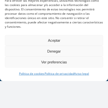
Para ofrecer las mejores experiencias, utilizamos tecnologías como
centro de bares y restaurantes de la
las cookies para almacenar y/o acceder a la información del
dispositivo. El consentimiento de estas tecnologías nos permitirá
urbanización.
procesar datos como el comportamiento de navegación o las
identificaciones únicas en este sitio. No consentir o retirar el
consentimiento, puede afectar negativamente a ciertas características
y funciones.
DISFRUTE EN
Aceptar
UNO DE
Denegar
NUESTROS
ACOGEDORES
Ver preferencias
APARTAMENTOS
EN SUS
Política de cookies
Política de privacidad
Aviso legal
SOLO ADULTOS
CONTACTO
SITUACIÓN
VACACIONES