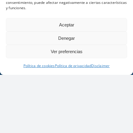
consentimiento, puede afectar negativamente a ciertas características
y funciones.
C. Hervideros 10, 35508 Costa Teguise,
Lanzarote (Spain)
Aceptar
Denegar
Ver preferencias
+34 982 590292
Política de cookies
Política de privacidad
Disclaimer
ADULTS ONLY
CONTACT
LOCATION
Email