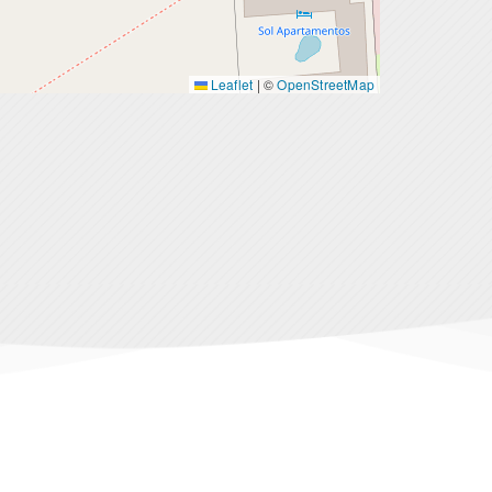
Leaflet
|
©
OpenStreetMap